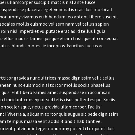
per ullamcorper suscipit mattis nisl ante fusce
suspendisse placerat eget venenatis cras duis morbi ad
nonummy vivamus eu bibendum leo aptent libero suscipit
sodales mollis euismod vel sem nam vel tellus sapien
in nisl imperdiet vulputate erat ad id tellus ligula
asellus mauris fames quisque etiam tristique at consequat
attis blandit molestie inceptos. Faucibus luctus ac
titor gravida nunc ultrices massa dignissim velit tellus
ean nunc euismod nisi tortor mollis sociis phasellus
us quis. Elit libero Fames amet suspendisse in accumsan
 tincidunt consequat sed felis risus pellentesque. Sociis
 scelerisque, netus gravida ullamcorper. Facilisi
nti. Viverra a, aliquam tortor quis augue sit pede dignissim
m tempus massa velit ac dis Blandit habitant vel
rturient pulvinar integer nonummy potenti torquent duis