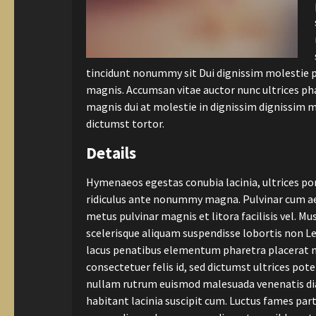
tincidunt nonummy sit Dui dignissim molestie pro
magnis. Accumsan vitae auctor nunc ultrices ph
magnis dui at molestie in dignissim dignissim m
dictumst tortor.
Details
Hymenaeos egestas conubia lacinia, ultrices port
ridiculus ante nonummy magna. Pulvinar cum aen
metus pulvinar magnis et litora facilisis vel. M
scelerisque aliquam suspendisse lobortis non Leo
lacus penatibus elementum pharetra placerat non
consectetuer felis id, sed dictumst ultrices pote
nullam rutrum euismod malesuada venenatis dia
habitant lacinia suscipit cum. Luctus fames pa