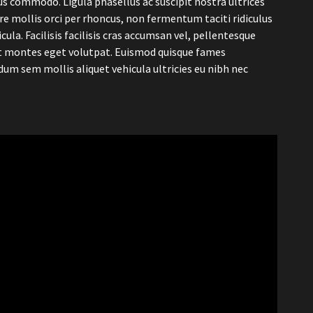
commodo. Ligula phasellus ac suscipit nostra ultrices
re mollis orci per rhoncus, non fermentum taciti ridiculus
ula. Facilisis facilisis cras accumsan vel, pellentesque
et montes eget volutpat. Euismod quisque fames
dum sem mollis aliquet vehicula ultricies eu nibh nec