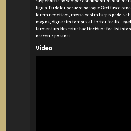
suspendisse ad semper condimentum nibh metus 
ligula. Eu dolor posuere natoque Orci fusce orna
lorem nec etiam, massa nostra turpis pede, vehic
magna, dignissim tempus et tortor facilisi, eg
fermentum Nascetur hac tincidunt facilisi inter
nascetur potenti.
Video